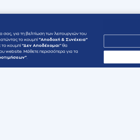
α σας, για τη βελτίωση των λειτουργιών του
 Πατώντας το κουμπί
"Αποδοχή & Συνέχεια"
ε το κουμπί
“Δεν Αποδέχομαι”
θα
ου website. Μάθετε περισσότερα για τα
ροτιμήσεων"
.