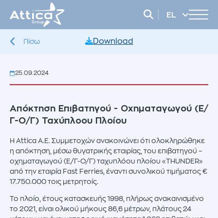
EL
EN
Download
Πίσω
25.09.2024
Απόκτηση Επιβατηγού - Οχηματαγωγού (Ε/
Γ-Ο/Γ) Ταχύπλοου Πλοίου
Η Attica Α.Ε. Συμμετοχών ανακοινώνει ότι ολοκληρώθηκε
η απόκτηση, μέσω θυγατρικής εταιρίας, του επιβατηγού –
οχηματαγωγού (Ε/Γ-Ο/Γ) ταχυπλόου πλοίου «THUNDER»
από την εταιρία Fast Ferries, έναντι συνολικού τιμήματος €
17.750.000 τοις μετρητοίς.
Το πλοίο, έτους κατασκευής 1998, πλήρως ανακαινισμένο
το 2021, είναι ολικού μήκους 86,6 μέτρων, πλάτους 24