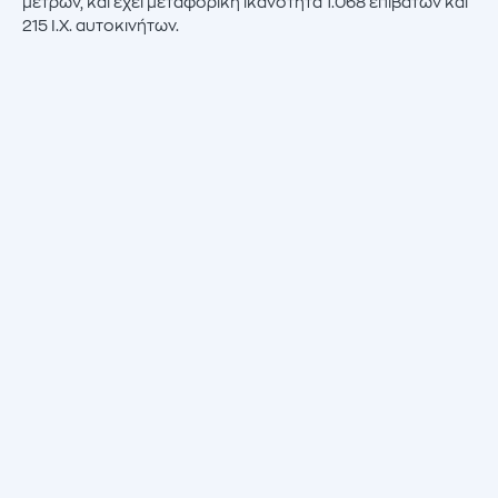
μέτρων, και έχει μεταφορική ικανότητα 1.068 επιβατών και
215 Ι.Χ. αυτοκινήτων.